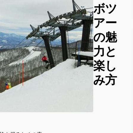
ボツ
アー
の魅
力と
楽し
み方