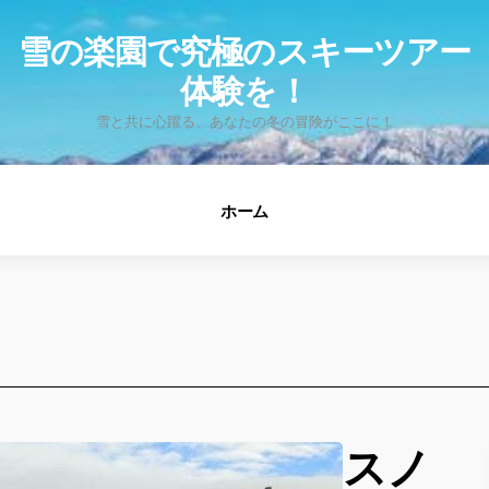
fo
雪の楽園で究極のスキーツアー
体験を！
雪と共に心躍る、あなたの冬の冒険がここに！
ホーム
スノ