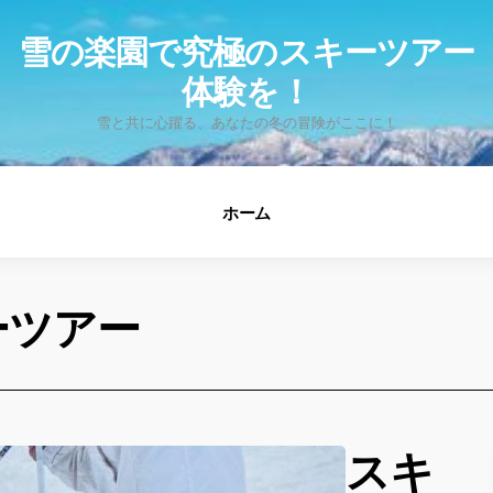
fo
雪の楽園で究極のスキーツアー
体験を！
雪と共に心躍る、あなたの冬の冒険がここに！
ホーム
ーツアー
スキ