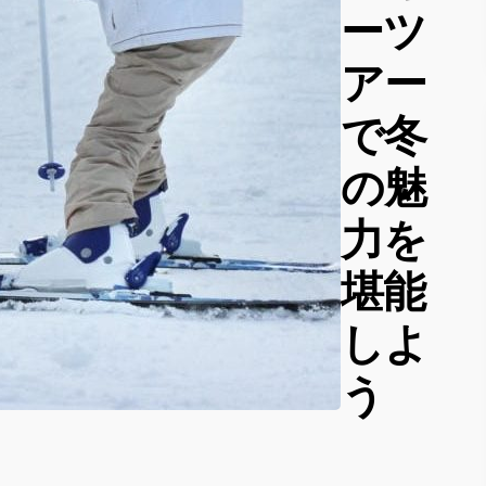
ーツ
アー
で冬
の魅
力を
堪能
しよ
う