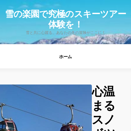
fo
雪の楽園で究極のスキーツアー
体験を！
雪と共に心躍る、あなたの冬の冒険がここに！
ホーム
心温
まる
スノ