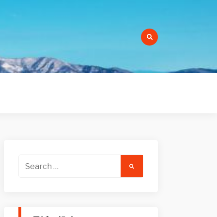
r:
Search
for: