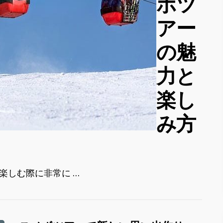
ボツ
アー
の魅
力と
楽し
み方
楽しむ際に非常に …