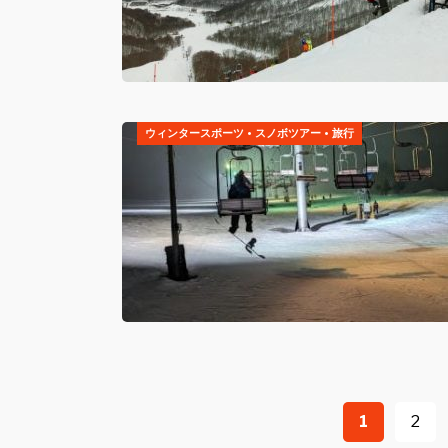
ウィンタースポーツ
•
スノボツアー
•
旅行
投
1
2
稿