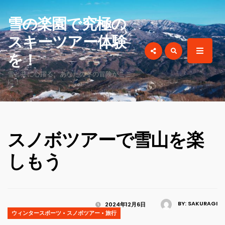
for:
雪の楽園で究極の
スキーツアー体験
を！
雪と共に心躍る、あなたの冬の冒険がここ
に！
スノボツアーで雪山を楽
しもう
BY:
SAKURAGI
2024年12月6日
ウィンタースポーツ
•
スノボツアー
•
旅行