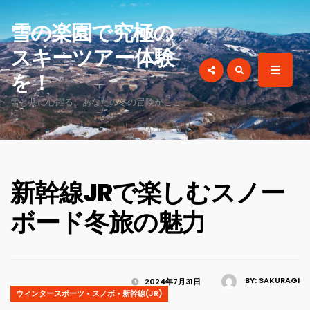
for:
雪の楽園で究極の
スキーツアー体験
を！
雪と共に心躍る、あなたの冬の冒険がここ
に！
新幹線JRで楽しむスノー
ボード冬旅の魅力
BY:
SAKURAGI
2024年7月31日
ウィンタースポーツ
•
スノボ
•
新幹線(JR)