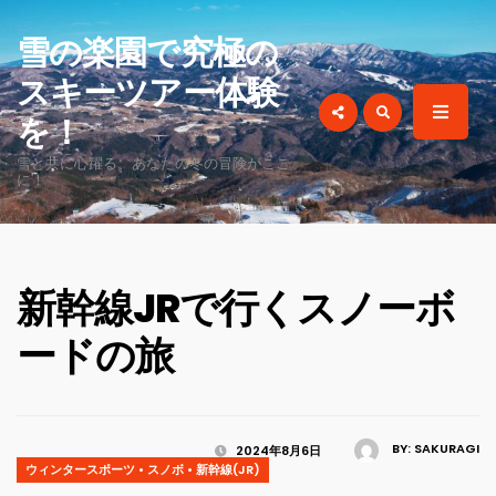
for:
雪の楽園で究極の
スキーツアー体験
を！
雪と共に心躍る、あなたの冬の冒険がここ
に！
新幹線JRで行くスノーボ
ードの旅
BY:
SAKURAGI
2024年8月6日
ウィンタースポーツ
•
スノボ
•
新幹線(JR)