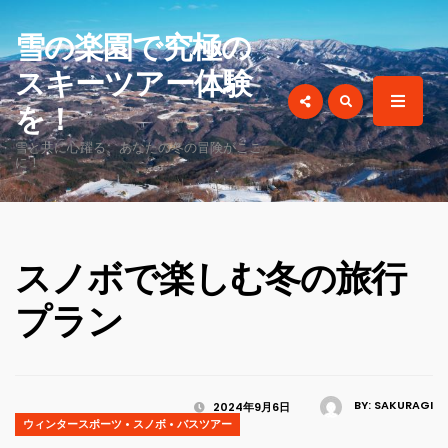
for:
雪の楽園で究極の
スキーツアー体験
を！
雪と共に心躍る、あなたの冬の冒険がここ
に！
スノボで楽しむ冬の旅行
プラン
BY:
SAKURAGI
2024年9月6日
ウィンタースポーツ
•
スノボ
•
バスツアー