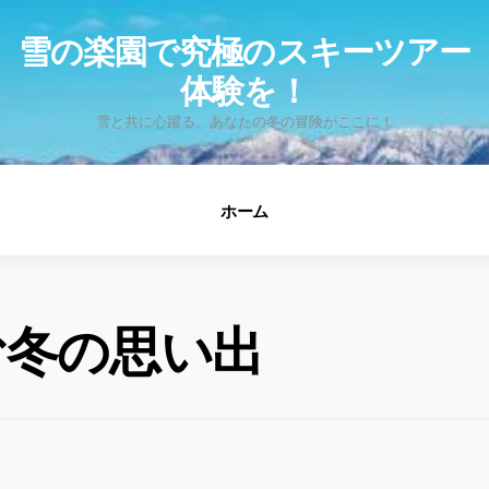
fo
雪の楽園で究極のスキーツアー
体験を！
雪と共に心躍る、あなたの冬の冒険がここに！
ホーム
む冬の思い出