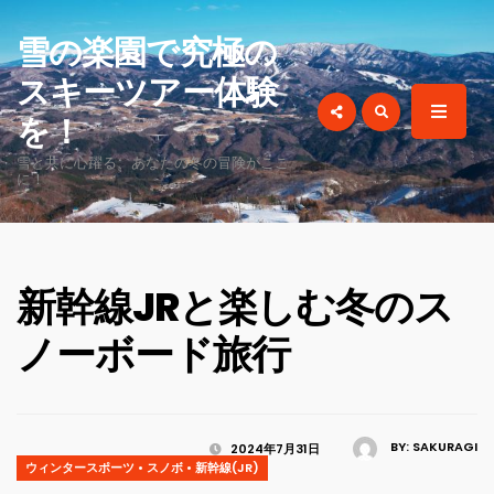
for:
雪の楽園で究極の
スキーツアー体験
を！
雪と共に心躍る、あなたの冬の冒険がここ
に！
新幹線JRと楽しむ冬のス
ノーボード旅行
BY:
SAKURAGI
2024年7月31日
ウィンタースポーツ
•
スノボ
•
新幹線(JR)