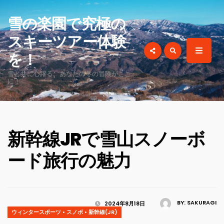
for:
雪の楽園で究極の
スキーツアー体験
を！
雪と共に心躍る、あなたの冬の冒険がここ
に！
新幹線JRで雪山スノーボ
ード旅行の魅力
BY:
SAKURAGI
2024年8月18日
ウィンタースポーツ
•
スノボ
•
新幹線(JR)