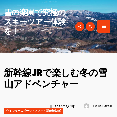
for:
雪の楽園で究極の
スキーツアー体験
を！
雪と共に心躍る、あなたの冬の冒険がここ
に！
新幹線JRで楽しむ冬の雪
山アドベンチャー
BY:
SAKURAGI
2024年8月21日
ウィンタースポーツ
•
スノボ
•
新幹線(JR)